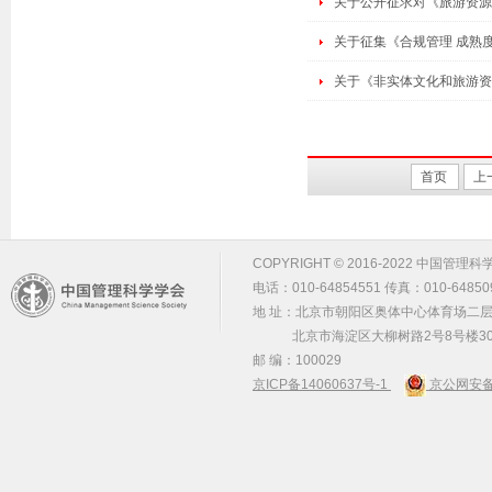
关于公开征求对《旅游资源集
关于征集《合规管理 成熟
关于《非实体文化和旅游资
首页
上
COPYRIGHT © 2016-2022 中国管理科学学会 m
电话：010-64854551 传真：010-64850
地 址：北京市朝阳区奥体中心体育场二层2
北京市海淀区大柳树路2号8号楼30
邮 编：100029
京ICP备14060637号-1
京公网安备 1