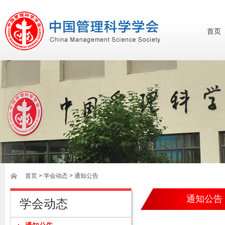
首页
首页
>
学会动态
> 通知公告
通知公告
学会动态