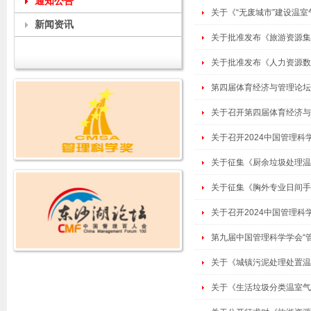
通知公告
关于《“无废城市”建设温室
新闻资讯
关于批准发布《旅游资源集
关于批准发布《人力资源数
第四届体育经济与管理论坛
关于召开第四届体育经济与
关于召开2024中国管理科
关于征集《厨余垃圾处理温
关于征集《胸外专业日间手
关于召开2024中国管理
第九届中国管理科学学会“管
关于《城镇污泥处理处置温
关于《生活垃圾分类温室气