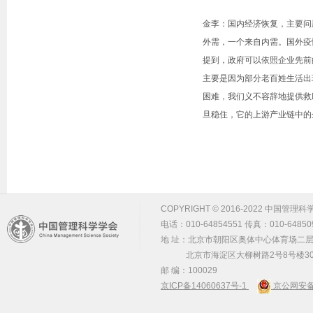
金李：国内经济恢复，主要问
外需，一个来自内需。国外疫
提到，政府可以依照企业先前
主要是因为部分老百姓生活出
困难，我们义不容辞地提供救
旦稳住，它的上游产业链中的
COPYRIGHT © 2016-2022 中国管理科学学会 m
电话：010-64854551 传真：010-64850
地 址：北京市朝阳区奥体中心体育场二层2
北京市海淀区大柳树路2号8号楼30
邮 编：100029
京ICP备14060637号-1
京公网安备 1