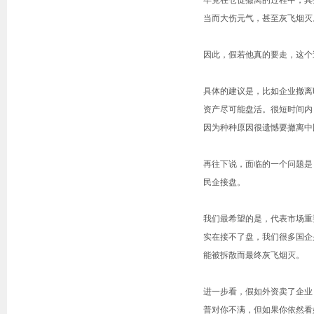
毕竟在仓促撤离的过程中，其
当而大伤元气，甚至灰飞烟灭
因此，假若他真的要走，这个
具体的建议是，比如企业撤离
资产尽可能盘活。很短时间内
因为种种原因很遗憾要撤离中
再往下说，面临的一个问题是
民企接盘。
我们最希望的是，代表市场重
实在接不了盘，我们很多国企
能被拆散而最终灰飞烟灭。
进一步看，假如外资卖了企业
普对你不满，但如果你依然看