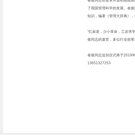
崔俊同志在改革开放初期就前
了我国管理科学的发展。崔俊
知识，编著《管理大辞典》，
“忆崔老，少小革命，工农求
俊同志的逝世，多位行业前辈
崔俊同志送别仪式将于201
13651327253