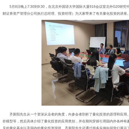
5月
8
日晚上
7:30
到
9:30
，在北京外国语大学国际大厦
916
会议室北外
G20
研究
财证券资产管理分公司执行总经理、投资经理）为大家带来了有关量化投资的讲座
齐新阳先生从一个资深从业者的角度，向参会者剖析了量化投资的原理和应用
价模型等，然后具体介绍了量化投资的应用类别，并在期间穿插引用国内外各种有
见的量化基金以及国内的量化投资现状。齐新阳先生还通过很多实例向同学们展示