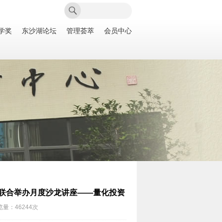
学奖
东沙湖论坛
管理荟萃
会员中心
心联合举办月度沙龙讲座——量化投资
量：46244次