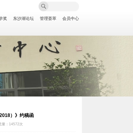
学奖
东沙湖论坛
管理荟萃
会员中心
018）》约稿函
量：14572次