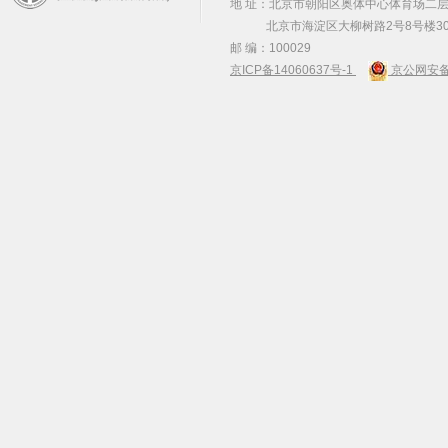
地 址：北京市朝阳区奥体中心体育场二层2
北京市海淀区大柳树路2号8号楼30
邮 编：100029
京ICP备14060637号-1
京公网安备 1