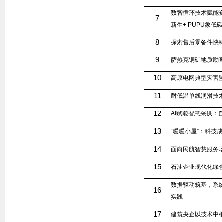
数智循环技术赋能资
7
新生
+ PUPU
象低碳
8
探索售后零备件快
9
萨热克铜矿地质勘
10
高原电网典型灾害
11
耐低温单线润滑技
12
AI
赋能智慧采供：
13
“暖暖小屋”：科技
14
面向民航智慧服务
15
石油企业现代化绿
数据驱动筑基，系
16
实践
17
建筑央企以技术中