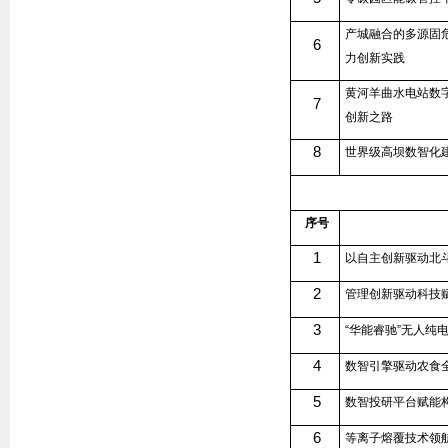
产城融合的多源固
6
力创新实践
黄河羊曲水电站数
7
创新之路
8
世界级高坝数智化
序号
1
以自主创新驱动北
2
管理创新驱动科技
3
“华能睿驰”无人纯
4
数智引擎驱动农食
5
数智投研平台赋能
6
等离子熔覆技术领