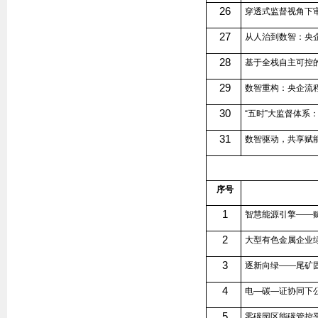
26
穿透式监督视角下
27
从人治到数智：央
28
基于全栈自主可控
29
数智重构：央企流
30
“五时”大监督体系
31
数智驱动，共享赋
序号
1
智慧能源引擎——赋
2
大型有色金属企业
3
逐新向绿——尾矿
4
电—碳—证协同下
5
零碳园区能碳管控