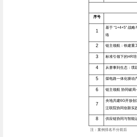
序号
基于 “
1+4+5
” 战
1
络
2
链主领航：铁建重
3
标准引领下的
HR
培
4
从赛事到生态：璞
5
煤电路一体化驱动
6
链主领航 协同破局
央地共建
6G
开放创
7
泛联院协同创新实
8
供应链协同与智能
注：案例排名不分前后