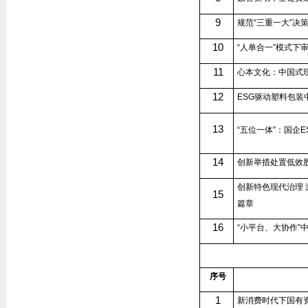
9
规范“三重一大”决
10
“人单合一”模式下
11
心本文化：中国式
12
ESG
驱动塑料包装
13
“五位一体”：国企
E
14
创新举措处置低效
创新特色现代治理 
15
篇章
16
“小平台、大协作”
序号
1
新消费时代下国有