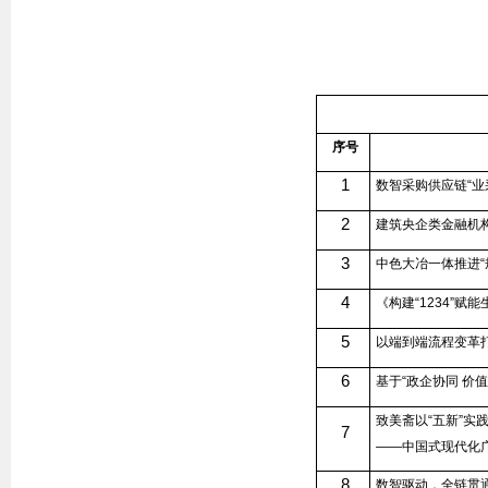
序号
1
数智采购供应链“业
2
建筑央企类金融机
3
中色大冶一体推进“
4
《构建“
1234
”赋能
5
以端到端流程变革
6
基于“政企协同 价
致美斋以“五新”实
7
——中国式现代化
8
数智驱动，全链贯