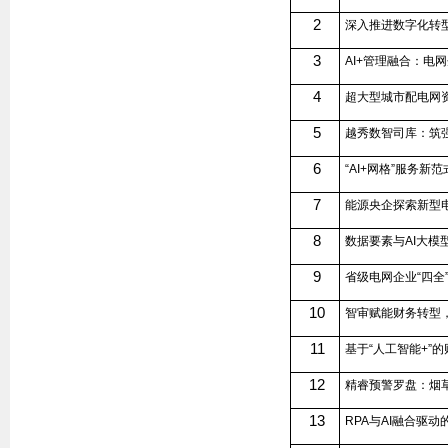
2
深入推进数字化转
3
AI+
管理融合：电网
4
超大型城市配电网
5
越秀数智司库：筑
6
“
AI+
网格”服务新范
7
能源央企探索新型
8
数据要素与
AI
大模
9
省级电网企业“四全
10
智审赋能财务转型
11
基于“人工智能
+
”
12
精睿预警罗盘：烟
13
RPA
与
AI
融合驱动