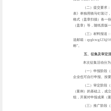
（二）提交要求：
表》单独用骑马钉装订
格式（盖章扫描）各一
（盖章）等，随纸质版
（三）材料报送：
送邮箱：
qyglcxcg123@1
称”。
五、征集及审定
本次征集活动分为
（一）申报阶段（
企业也可自行申报。按
（二）审定阶段（
（案例）的基础上，成
组，开展对申报成果（
（三）推广阶段（