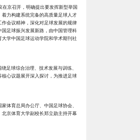
会议在京召开，明确提出要发挥新型举国
，着力构建系统完备的高质量足球人才
工作会议精神，深化对足球发展的规律
中国足球振兴发展新路，由中国管理科
育大学中国足球运动学院和学术期刊社
同围绕足球综合治理、技术发展与训练、
等核心议题展开深入探讨，为推进足球
国家体育总局办公厅、中国足球协会、
，北京体育大学副校长郑立勋主持开幕