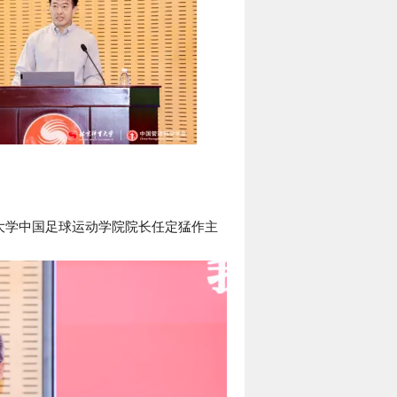
大学中国足球运动学院院长任定猛作主