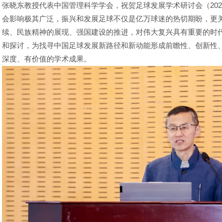
张晓东教授代表中国管理科学学会，祝贺足球发展学术研讨会（20
会影响极其广泛，振兴和发展足球不仅是亿万球迷的热切期盼，更
续、民族精神的展现、强国建设的推进，对伟大复兴具有重要的时
和探讨，为找寻中国足球发展新路径和新动能形成前瞻性、创新性
深度、有价值的学术成果。