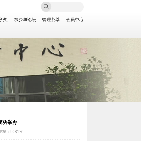
学奖
东沙湖论坛
管理荟萃
会员中心
成功举办
览量：9281次