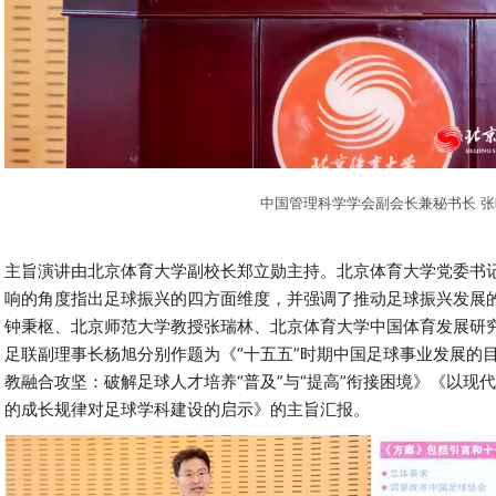
中国管理科学学会副会长
兼秘书长 
主旨演讲由北京体育大学副校长郑立勋主持。北京体育大学党委书
响的角度指出足球振兴的四方面维度，并强调了推动足球振兴发展
钟秉枢、北京师范大学教授张瑞林、北京体育大学中国体育发展研
足联副理事长杨旭分别作题为《“十五五”时期中国足球事业发展的
教融合攻坚：破解足球人才培养“普及”与“提高”衔接困境》《以现
的成长规律对足球学科建设的启示》的主旨汇报。