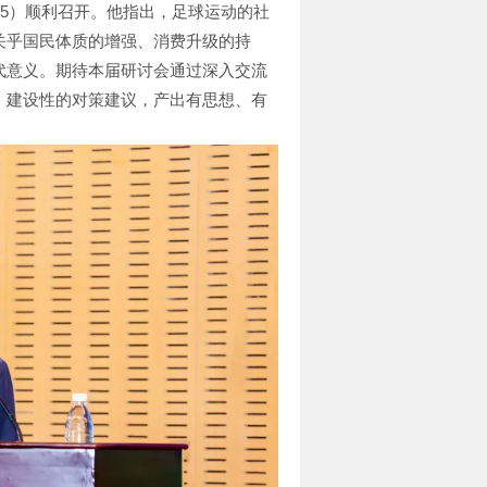
25）顺利召开。他指出，足球运动的社
关乎国民体质的增强、消费升级的持
代意义。期待本届研讨会通过深入交流
、建设性的对策建议，产出有思想、有