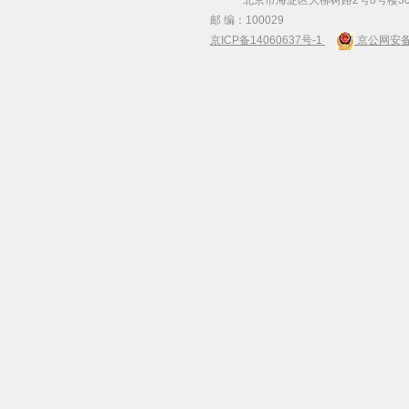
北京市海淀区大柳树路2号8号楼30
邮 编：100029
京ICP备14060637号-1
京公网安备 1