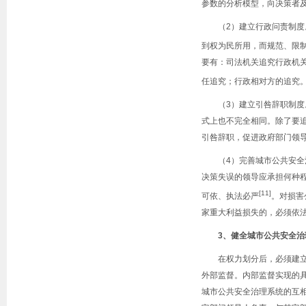
参数的分析模型，向决策者
（
2
）建立行政问责制度
到权为民所用，而规范、限
要有：司法机关追究行政机
任追究；行政相对方的追究
（
3
）建立引咎辞职制度
式上也不完全相同。除了要
引咎辞职，促进政府部门领
（
4
）完善城市公共安全
决策失误的领导应承担何种
[11]
可依、执法必严
。对损害
家重大利益损失的，必须依
3
、健全城市公共安全治
在权力划分后，必须建
外部监督。内部监督实现的
城市公共安全治理系统的互