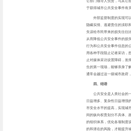
它部门领导人负责，与其它
于获得城市公共安全事件有
外部监督制度的实现可
隐瞒实情、逃避责任的渎职
失误给市民带来的损失往往
从而降低公共安全事件的损
行为和公共安全事件信息的
用各种手段阻止记者采访，
止对媒体采访设置障碍，发
生的第一现场，能够亲身了
通常会越过这一级城市政府
四、结语
公共安全是人类社会的
日益增多、复杂性日益增强
市安全水平的提高，实现城
间的纵向权责划分不具体、
的组织体系，优化各项制度
的和潜在的风险，才能提升