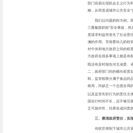
部门容易出现机会主义行为
糊，从而造成城市公共安全
“
我们以问题奶粉为例。
三聚氰胺奶粉
”
安全事故，然
度谋求利益而丧失了社会责
澜的作用。导致婴幼儿奶粉
对中央和地方政府之间的权
方政府在很多事项上都是有
既没有及时报告河北省委、
二，政府部门间的横向权责
制，监管权限分属于食品药
格局，尚缺乏一个总揽全局
以及监管失职行为的责任主
国实行时间不长，还不够完
乏可操作性，结果造成问责
三、廓清政府责任，实
传统官僚制下城市公共