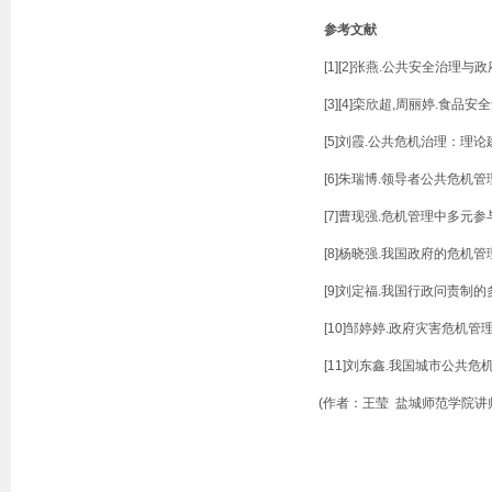
参考文献
[1][2]张燕
.
公共安全治理与政
[3][4]栾欣超
,
周丽婷
.
食品安全
[5]刘霞
.
公共危机治理：理论
[6]朱瑞博
.
领导者公共危机管
[7]曹现强
.
危机管理中多元参
[8]杨晓强
.
我国政府的危机管
[9]刘定福
.
我国行政问责制的
[10]邹婷婷
.
政府灾害危机管
[11]刘东鑫
.
我国城市公共危
(作者：王莹 盐城师范学院