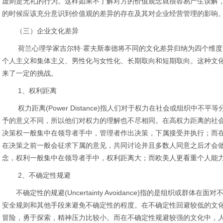
虚则是无礼的行为。这样如果不了解对方的价值观念就很容易产生误解
的时候应该充分意识到价值观的差异的存在及其对企业经营管理的影响
（三）企业文化差异
荷兰心理学家吉尔特·霍夫斯泰德将不同的文化差异归纳为四个维度
个人主义和集体主义、男性化与女性化、长期取向和短期取向。这种文
来了一定的挑战。
1、权利距离
权力距离(Power Distance)指人们对于权力在社会或组织中不
予的意义不同，所以他们对权力的理解也不尽相同。在高权力距离的社
决策权一般集中在领导者手中，管理者作出决策，下属接受并执行；而
在决策之前一般会征求下属的意见，共同讨论并且多数人同意之后才会
念，权利一般集中在领导者手中，权利距离大；而欧美人更看重个人能
2、不确定性规避
不确定性的规避(Uncertainty Avoidance)指的是组织或群体
安全规则和其他手段来避免不确定性的程度。在不确定性回避较低的文
冒险，勇于探索，精神压力比较小。而在不确定性规避较强的文化中，