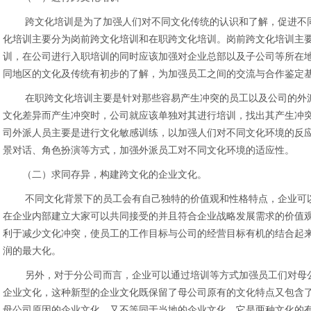
跨文化培训是为了加强人们对不同文化传统的认识和了解，促进不同
化培训主要分为岗前跨文化培训和在职跨文化培训。岗前跨文化培训主
训，在公司进行入职培训的同时应该加强对企业总部以及子公司等所在
同地区的文化及传统有初步的了解，为加强员工之间的交流与合作鉴定
在职跨文化培训主要是针对那些容易产生冲突的员工以及公司的外派
文化差异而产生冲突时，公司就应该单独对其进行培训，找出其产生冲
司外派人员主要是进行文化敏感训练，以加强人们对不同文化环境的反
景对话、角色扮演等方式，加强外派员工对不同文化环境的适应性。
（二）求同存异，构建跨文化的企业文化。
不同文化背景下的员工会有自己独特的价值观和性格特点，企业可以
在企业内部建立大家可以共同接受的并且符合企业战略发展需求的价值
利于减少文化冲突，使员工的工作目标与公司的经营目标有机的结合起
润的最大化。
另外，对于分公司而言，企业可以通过培训等方式加强员工们对母公
企业文化，这种新型的企业文化既保留了母公司原有的文化特点又包含
母公司原因的企业文化，又不等同于当地的企业文化，它是两种文化的