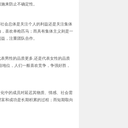
措施来防止不确定性。
度是衡量某一社会总体是关注个人的利益还是关注集体
由，喜欢单枪匹马；而具有集体主义则是一
利益，注重团队合作。
某一社会代表男性的品质更多,还是代表女性的品质
治地位，人们一般喜欢竞争，争强好胜，
的是某一文化中的成员对延迟其物质、情感、社会需
财富和成功是长期积累的过程；而短期取向