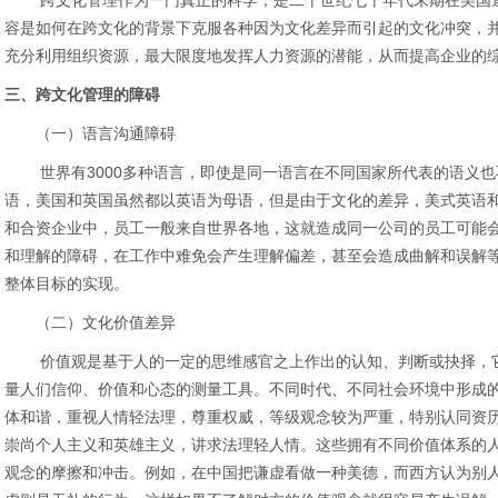
跨文化管理作为一门真正的科学，是二十世纪七十年代末期在美国逐
容是如何在跨文化的背景下克服各种因为文化差异而引起的文化冲突，
充分利用组织资源，最大限度地发挥人力资源的潜能，从而提高企业的
三、跨文化管理的障碍
（一）语言沟通障碍
世界有3000多种语言，即使是同一语言在不同国家所代表的语义也
语，美国和英国虽然都以英语为母语，但是由于文化的差异，美式英语
和合资企业中，员工一般来自世界各地，这就造成同一公司的员工可能
和理解的障碍，在工作中难免会产生理解偏差，甚至会造成曲解和误解
整体目标的实现。
（二）文化价值差异
价值观是基于人的一定的思维感官之上作出的认知、判断或抉择，它
量人们信仰、价值和心态的测量工具。不同时代、不同社会环境中形成
体和谐，重视人情轻法理，尊重权威，等级观念较为严重，特别认同资
崇尚个人主义和英雄主义，讲求法理轻人情。这些拥有不同价值体系的
观念的摩擦和冲击。例如，在中国把谦虚看做一种美德，而西方认为别