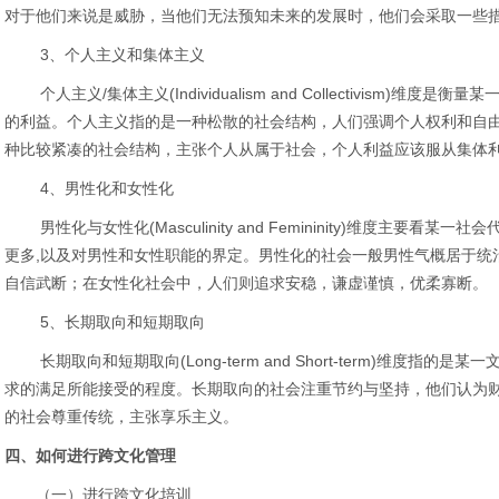
对于他们来说是威胁，当他们无法预知未来的发展时，他们会采取一些
3、个人主义和集体主义
个人主义/集体主义(Individualism and Collectivism)维
的利益。个人主义指的是一种松散的社会结构，人们强调个人权利和自
种比较紧凑的社会结构，主张个人从属于社会，个人利益应该服从集体
4、男性化和女性化
男性化与女性化(Masculinity and Femininity)维度主要看
更多,以及对男性和女性职能的界定。男性化的社会一般男性气概居于统
自信武断；在女性化社会中，人们则追求安稳，谦虚谨慎，优柔寡断。
5、长期取向和短期取向
长期取向和短期取向(Long-term and Short-term)维度指
求的满足所能接受的程度。长期取向的社会注重节约与坚持，他们认为
的社会尊重传统，主张享乐主义。
四、如何进行跨文化管理
（一）进行跨文化培训