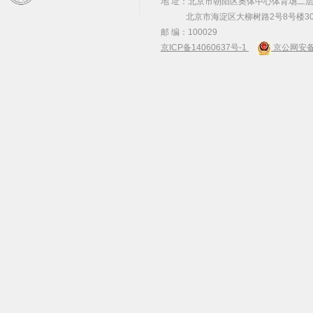
地 址：北京市朝阳区奥体中心体育场二层2
北京市海淀区大柳树路2号8号楼30
邮 编：100029
京ICP备14060637号-1
京公网安备 1